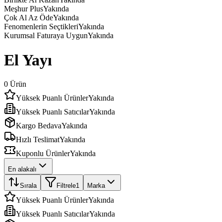
Meşhur Plus
Yakında
Çok Al Az Öde
Yakında
Fenomenlerin Seçtikleri
Yakında
Kurumsal Faturaya Uygun
Yakında
El Yayı
0
Ürün
Yüksek Puanlı Ürünler
Yakında
Yüksek Puanlı Satıcılar
Yakında
Kargo Bedava
Yakında
Hızlı Teslimat
Yakında
Kuponlu Ürünler
Yakında
En alakalı
Sırala
Filtrele
1
Marka
Yüksek Puanlı Ürünler
Yakında
Yüksek Puanlı Satıcılar
Yakında