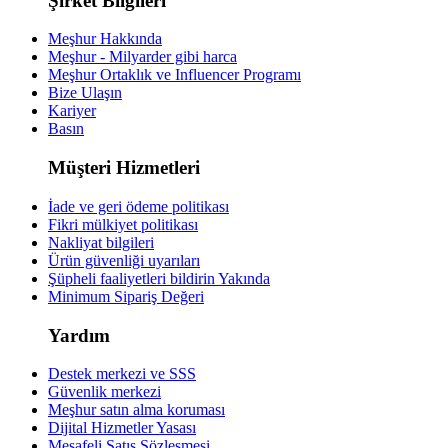
Şirket Bilgileri
Meşhur Hakkında
Meşhur - Milyarder gibi harca
Meşhur Ortaklık ve Influencer Programı
Bize Ulaşın
Kariyer
Basın
Müşteri Hizmetleri
İade ve geri ödeme politikası
Fikri mülkiyet politikası
Nakliyat bilgileri
Ürün güvenliği uyarıları
Şüpheli faaliyetleri bildirin
Yakında
Minimum Sipariş Değeri
Yardım
Destek merkezi ve SSS
Güvenlik merkezi
Meşhur satın alma koruması
Dijital Hizmetler Yasası
Mesafeli Satış Sözleşmesi