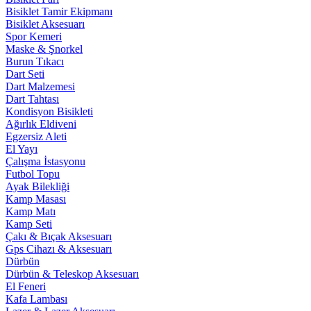
Bisiklet Tamir Ekipmanı
Bisiklet Aksesuarı
Spor Kemeri
Maske & Şnorkel
Burun Tıkacı
Dart Seti
Dart Malzemesi
Dart Tahtası
Kondisyon Bisikleti
Ağırlık Eldiveni
Egzersiz Aleti
El Yayı
Çalışma İstasyonu
Futbol Topu
Ayak Bilekliği
Kamp Masası
Kamp Matı
Kamp Seti
Çakı & Bıçak Aksesuarı
Gps Cihazı & Aksesuarı
Dürbün
Dürbün & Teleskop Aksesuarı
El Feneri
Kafa Lambası