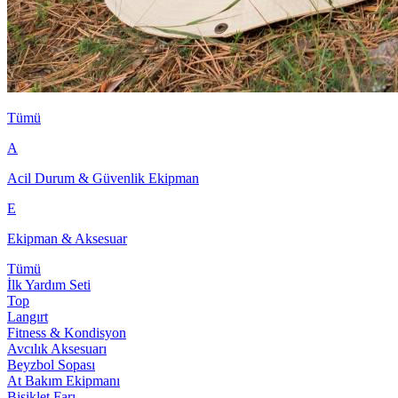
Tümü
A
Acil Durum & Güvenlik Ekipman
E
Ekipman & Aksesuar
Tümü
İlk Yardım Seti
Top
Langırt
Fitness & Kondisyon
Avcılık Aksesuarı
Beyzbol Sopası
At Bakım Ekipmanı
Bisiklet Farı