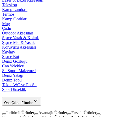
Lazer & Lazer Aksesuarı
Teleskop
Kamp Lambası
Termos
Kamp Ocakları
Mug
Çadır
Outdoor Aksesuarı
Şişme Yatak & Koltuk
Şişme Mat & Yastık
Koruyucu Aksesuarı
Kaykay
Şişme Bot
Deniz Gözlüğü
Can Yelekleri
Su Sporu Malzemesi
Deniz Yatağı
Deniz Topu
Tekne WC ve Pis Su
Spor Dirseklik
Öne Çıkan Filtreler
İndirimli Ürünler
Avantajlı Ürünler
Fırsatlı Ürünler