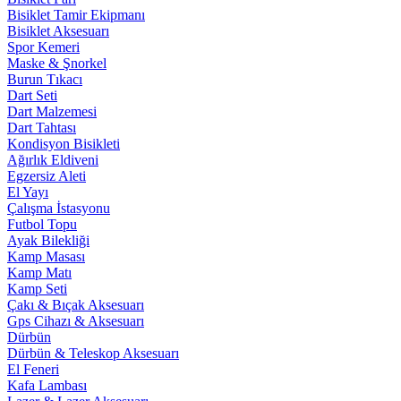
Bisiklet Tamir Ekipmanı
Bisiklet Aksesuarı
Spor Kemeri
Maske & Şnorkel
Burun Tıkacı
Dart Seti
Dart Malzemesi
Dart Tahtası
Kondisyon Bisikleti
Ağırlık Eldiveni
Egzersiz Aleti
El Yayı
Çalışma İstasyonu
Futbol Topu
Ayak Bilekliği
Kamp Masası
Kamp Matı
Kamp Seti
Çakı & Bıçak Aksesuarı
Gps Cihazı & Aksesuarı
Dürbün
Dürbün & Teleskop Aksesuarı
El Feneri
Kafa Lambası