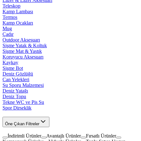
Lazer & Lazer Aksesuarı
Teleskop
Kamp Lambası
Termos
Kamp Ocakları
Mug
Çadır
Outdoor Aksesuarı
Şişme Yatak & Koltuk
Şişme Mat & Yastık
Koruyucu Aksesuarı
Kaykay
Şişme Bot
Deniz Gözlüğü
Can Yelekleri
Su Sporu Malzemesi
Deniz Yatağı
Deniz Topu
Tekne WC ve Pis Su
Spor Dirseklik
Öne Çıkan Filtreler
İndirimli Ürünler
Avantajlı Ürünler
Fırsatlı Ürünler