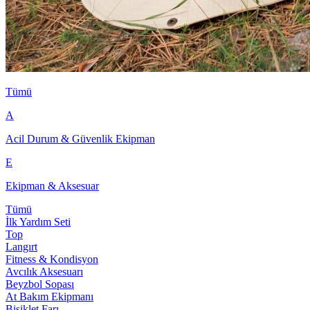
Tümü
A
Acil Durum & Güvenlik Ekipman
E
Ekipman & Aksesuar
Tümü
İlk Yardım Seti
Top
Langırt
Fitness & Kondisyon
Avcılık Aksesuarı
Beyzbol Sopası
At Bakım Ekipmanı
Bisiklet Farı