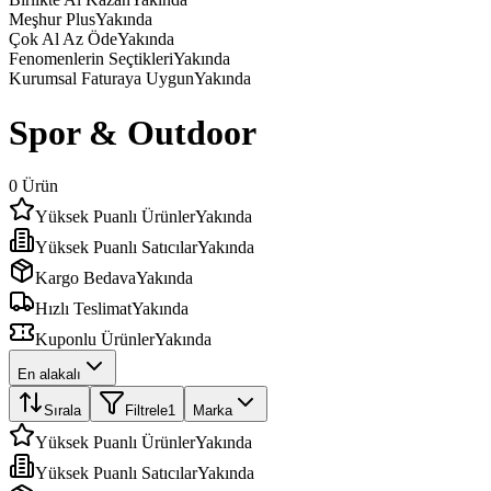
Meşhur Plus
Yakında
Çok Al Az Öde
Yakında
Fenomenlerin Seçtikleri
Yakında
Kurumsal Faturaya Uygun
Yakında
Spor & Outdoor
0
Ürün
Yüksek Puanlı Ürünler
Yakında
Yüksek Puanlı Satıcılar
Yakında
Kargo Bedava
Yakında
Hızlı Teslimat
Yakında
Kuponlu Ürünler
Yakında
En alakalı
Sırala
Filtrele
1
Marka
Yüksek Puanlı Ürünler
Yakında
Yüksek Puanlı Satıcılar
Yakında