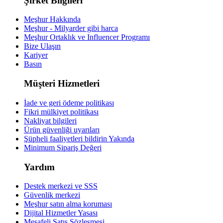
Şirket Bilgileri
Meşhur Hakkında
Meşhur - Milyarder gibi harca
Meşhur Ortaklık ve Influencer Programı
Bize Ulaşın
Kariyer
Basın
Müşteri Hizmetleri
İade ve geri ödeme politikası
Fikri mülkiyet politikası
Nakliyat bilgileri
Ürün güvenliği uyarıları
Şüpheli faaliyetleri bildirin
Yakında
Minimum Sipariş Değeri
Yardım
Destek merkezi ve SSS
Güvenlik merkezi
Meşhur satın alma koruması
Dijital Hizmetler Yasası
Mesafeli Satış Sözleşmesi