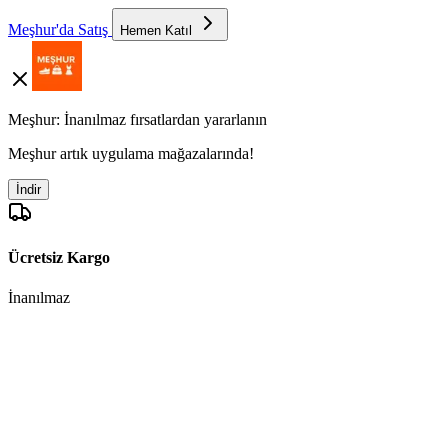
Meşhur'da Satış
Hemen Katıl
Meşhur: İnanılmaz fırsatlardan yararlanın
Meşhur artık uygulama mağazalarında!
İndir
Ücretsiz Kargo
İnanılmaz