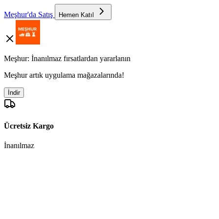
Meşhur'da Satış
Hemen Katıl
Meşhur: İnanılmaz fırsatlardan yararlanın
Meşhur artık uygulama mağazalarında!
İndir
Ücretsiz Kargo
İnanılmaz