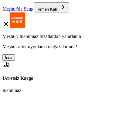
Meşhur'da Satış
Hemen Katıl
Meşhur: İnanılmaz fırsatlardan yararlanın
Meşhur artık uygulama mağazalarında!
İndir
Ücretsiz Kargo
İnanılmaz