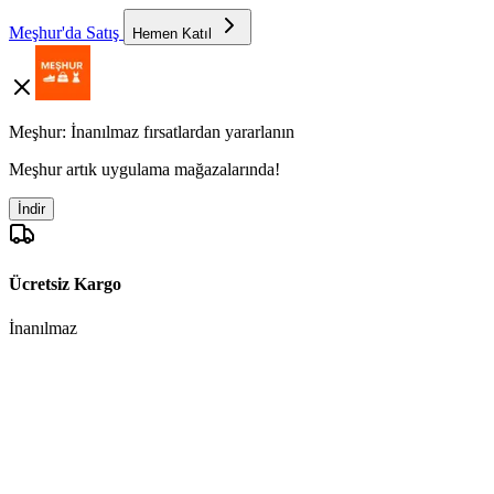
Meşhur'da Satış
Hemen Katıl
Meşhur: İnanılmaz fırsatlardan yararlanın
Meşhur artık uygulama mağazalarında!
İndir
Ücretsiz Kargo
İnanılmaz