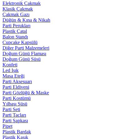
Elektronik Çakmak
Klasik Çakmak
Çakmak Gazı
Düğün & Kına & Nikah
Parti Perukları
Plastik Çatal
Balon Standı
Cupcake Kapsülü
Diğer Parti Malzemeleri
Doğum Günü Flaması
Doğum Günü Süsü
Konfeti
Led Işık
Masa Eteği
Parti Aksesuarı
Parti Eldiveni
Parti Gözlüğü & Maske
Parti Kostümü
Yılbaşı Süsü
Parti Seti
Parti Taçları
Parti Şapkası
Pipet
Plastik Bardak
Plastik Kaşık