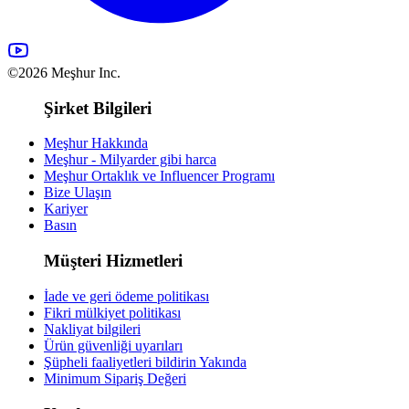
©2026 Meşhur Inc.
Şirket Bilgileri
Meşhur Hakkında
Meşhur - Milyarder gibi harca
Meşhur Ortaklık ve Influencer Programı
Bize Ulaşın
Kariyer
Basın
Müşteri Hizmetleri
İade ve geri ödeme politikası
Fikri mülkiyet politikası
Nakliyat bilgileri
Ürün güvenliği uyarıları
Şüpheli faaliyetleri bildirin
Yakında
Minimum Sipariş Değeri