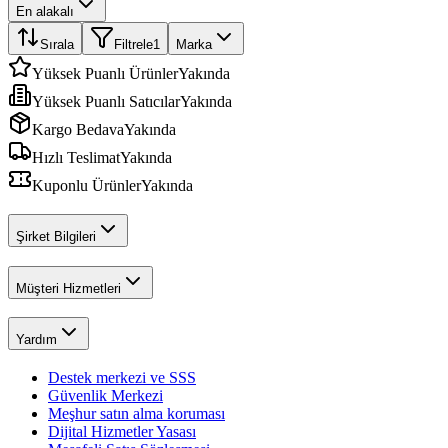
En alakalı
Sırala
Filtrele
1
Marka
Yüksek Puanlı Ürünler
Yakında
Yüksek Puanlı Satıcılar
Yakında
Kargo Bedava
Yakında
Hızlı Teslimat
Yakında
Kuponlu Ürünler
Yakında
Şirket Bilgileri
Müşteri Hizmetleri
Yardım
Destek merkezi ve SSS
Güvenlik Merkezi
Meşhur satın alma koruması
Dijital Hizmetler Yasası