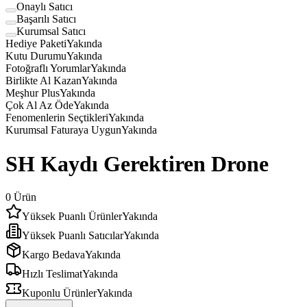
Onaylı Satıcı
Başarılı Satıcı
Kurumsal Satıcı
Hediye Paketi
Yakında
Kutu Durumu
Yakında
Fotoğraflı Yorumlar
Yakında
Birlikte Al Kazan
Yakında
Meşhur Plus
Yakında
Çok Al Az Öde
Yakında
Fenomenlerin Seçtikleri
Yakında
Kurumsal Faturaya Uygun
Yakında
SH Kaydı Gerektiren Drone
0
Ürün
Yüksek Puanlı Ürünler
Yakında
Yüksek Puanlı Satıcılar
Yakında
Kargo Bedava
Yakında
Hızlı Teslimat
Yakında
Kuponlu Ürünler
Yakında