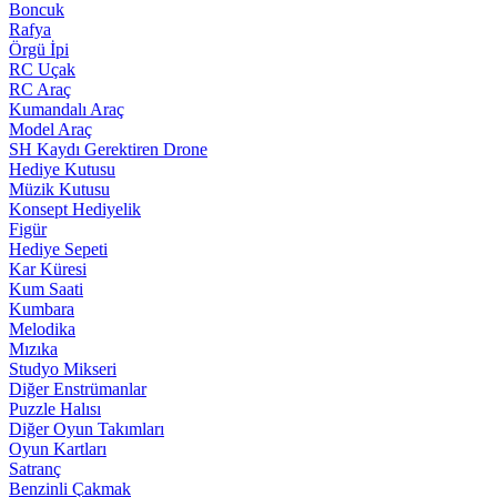
Boncuk
Rafya
Örgü İpi
RC Uçak
RC Araç
Kumandalı Araç
Model Araç
SH Kaydı Gerektiren Drone
Hediye Kutusu
Müzik Kutusu
Konsept Hediyelik
Figür
Hediye Sepeti
Kar Küresi
Kum Saati
Kumbara
Melodika
Mızıka
Studyo Mikseri
Diğer Enstrümanlar
Puzzle Halısı
Diğer Oyun Takımları
Oyun Kartları
Satranç
Benzinli Çakmak