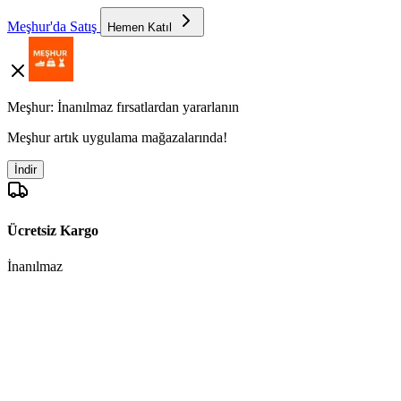
Meşhur'da Satış
Hemen Katıl
Meşhur: İnanılmaz fırsatlardan yararlanın
Meşhur artık uygulama mağazalarında!
İndir
Ücretsiz Kargo
İnanılmaz