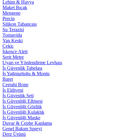
Lehim & Havya
Maket Bıçak
Mengene
Perçin
Silikon Tabancası
Su Terazisi
Tornavida
Yan Keski
Çekiç
İşkence Aleti
Şerit Metre
Uyarı ve Yönlendirme Levhası
İş Güvenlik Tabelası
İş Yağmurluğu & Montu
Baret
Cerrahi Bone
İş Eldiveni
İş Güvenlik Seti
İş Güvenliği Elbisesi
İş Güvenliği Gözlük
İş Güvenliği Kulaklık
İş Güvenliği Maske
Duvar & Cephe Kaplama
Genel Bakım Spreyi
Derz Ürünü