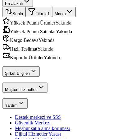
En alakalı
Sırala
Filtrele
1
Marka
Yüksek Puanlı Ürünler
Yakında
Yüksek Puanlı Satıcılar
Yakında
Kargo Bedava
Yakında
Hızlı Teslimat
Yakında
Kuponlu Ürünler
Yakında
Şirket Bilgileri
Müşteri Hizmetleri
Yardım
Destek merkezi ve SSS
Güvenlik Merkezi
Meşhur satın alma koruması
Dijital Hizmetler Yasası