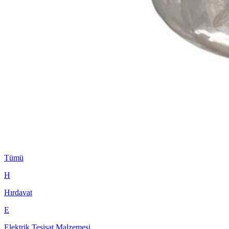
Tümü
H
Hırdavat
E
Elektrik Tesisat Malzemesi