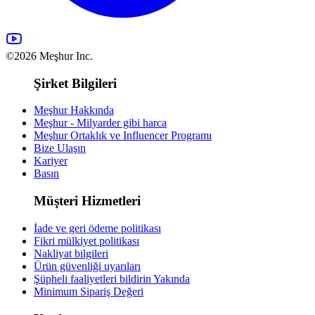
©2026 Meşhur Inc.
Şirket Bilgileri
Meşhur Hakkında
Meşhur - Milyarder gibi harca
Meşhur Ortaklık ve Influencer Programı
Bize Ulaşın
Kariyer
Basın
Müşteri Hizmetleri
İade ve geri ödeme politikası
Fikri mülkiyet politikası
Nakliyat bilgileri
Ürün güvenliği uyarıları
Şüpheli faaliyetleri bildirin
Yakında
Minimum Sipariş Değeri