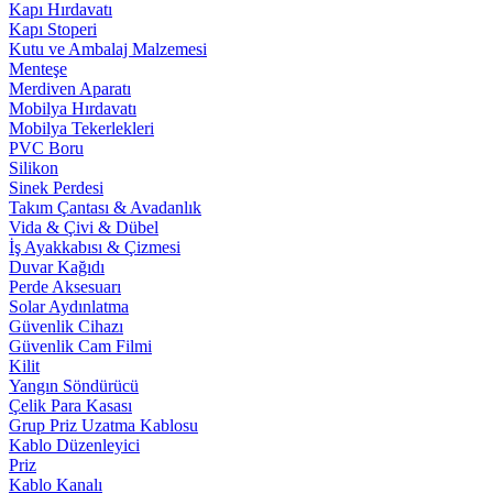
Kapı Hırdavatı
Kapı Stoperi
Kutu ve Ambalaj Malzemesi
Menteşe
Merdiven Aparatı
Mobilya Hırdavatı
Mobilya Tekerlekleri
PVC Boru
Silikon
Sinek Perdesi
Takım Çantası & Avadanlık
Vida & Çivi & Dübel
İş Ayakkabısı & Çizmesi
Duvar Kağıdı
Perde Aksesuarı
Solar Aydınlatma
Güvenlik Cihazı
Güvenlik Cam Filmi
Kilit
Yangın Söndürücü
Çelik Para Kasası
Grup Priz Uzatma Kablosu
Kablo Düzenleyici
Priz
Kablo Kanalı