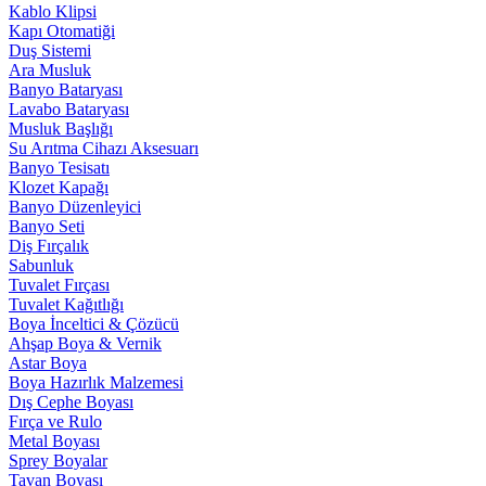
Kablo Klipsi
Kapı Otomatiği
Duş Sistemi
Ara Musluk
Banyo Bataryası
Lavabo Bataryası
Musluk Başlığı
Su Arıtma Cihazı Aksesuarı
Banyo Tesisatı
Klozet Kapağı
Banyo Düzenleyici
Banyo Seti
Diş Fırçalık
Sabunluk
Tuvalet Fırçası
Tuvalet Kağıtlığı
Boya İnceltici & Çözücü
Ahşap Boya & Vernik
Astar Boya
Boya Hazırlık Malzemesi
Dış Cephe Boyası
Fırça ve Rulo
Metal Boyası
Sprey Boyalar
Tavan Boyası