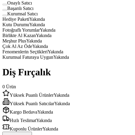
Onaylı Satıcı
Başarılı Satıcı
Kurumsal Satıcı
Hediye Paketi
Yakında
Kutu Durumu
Yakında
Fotoğraflı Yorumlar
Yakında
Birlikte Al Kazan
Yakında
Meşhur Plus
Yakında
Çok Al Az Öde
Yakında
Fenomenlerin Seçtikleri
Yakında
Kurumsal Faturaya Uygun
Yakında
Diş Fırçalık
0
Ürün
Yüksek Puanlı Ürünler
Yakında
Yüksek Puanlı Satıcılar
Yakında
Kargo Bedava
Yakında
Hızlı Teslimat
Yakında
Kuponlu Ürünler
Yakında