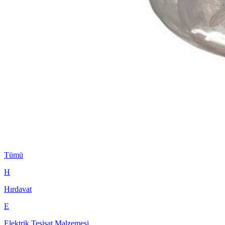
Tümü
H
Hırdavat
E
Elektrik Tesisat Malzemesi