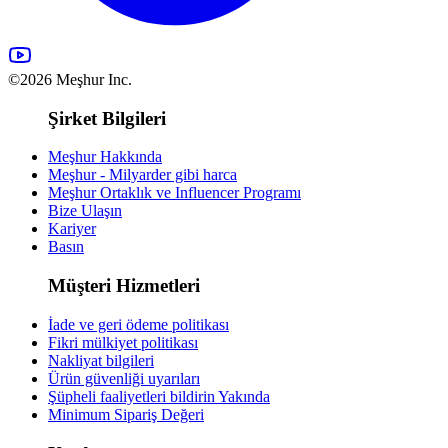
©2026 Meşhur Inc.
Şirket Bilgileri
Meşhur Hakkında
Meşhur - Milyarder gibi harca
Meşhur Ortaklık ve Influencer Programı
Bize Ulaşın
Kariyer
Basın
Müşteri Hizmetleri
İade ve geri ödeme politikası
Fikri mülkiyet politikası
Nakliyat bilgileri
Ürün güvenliği uyarıları
Şüpheli faaliyetleri bildirin
Yakında
Minimum Sipariş Değeri