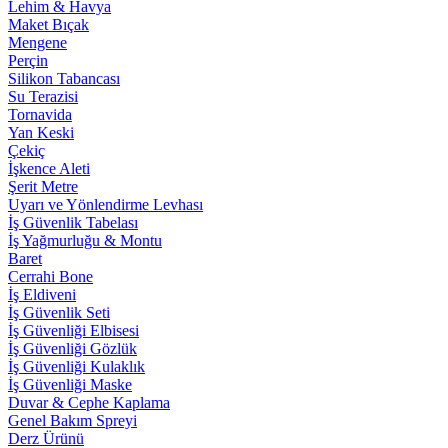
Lehim & Havya
Maket Bıçak
Mengene
Perçin
Silikon Tabancası
Su Terazisi
Tornavida
Yan Keski
Çekiç
İşkence Aleti
Şerit Metre
Uyarı ve Yönlendirme Levhası
İş Güvenlik Tabelası
İş Yağmurluğu & Montu
Baret
Cerrahi Bone
İş Eldiveni
İş Güvenlik Seti
İş Güvenliği Elbisesi
İş Güvenliği Gözlük
İş Güvenliği Kulaklık
İş Güvenliği Maske
Duvar & Cephe Kaplama
Genel Bakım Spreyi
Derz Ürünü