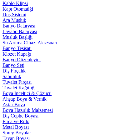
Kablo Klipsi
Kapı Otomatiği
Duş Sistemi
Ara Musluk
Banyo Bataryası
Lavabo Bataryası
Musluk Başlığı
Su Arıtma Cihazı Aksesuarı
Banyo Tesisatı
Klozet Kapağı
Banyo Düzenleyici
Banyo Seti
Diş Fırçalık
Sabunluk
Tuvalet Fırçası
Tuvalet Kağıtlığı
Boya İnceltici & Çözücü
Ahşap Boya & Vernik
Astar Boya
Boya Hazırlık Malzemesi
Dış Cephe Boyası
Fırça ve Rulo
Metal Boyası
Sprey Boyalar
Tavan Boyası