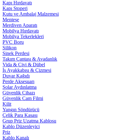
Kapı Hırdavatı
Kapı Stoperi
Kutu ve Ambalaj Malzemesi
Menteşe
Merdiven Aparatı
Mobilya Hırdavatı
Mobilya Tekerlekleri
PVC Boru
Silikon
Sinek Perdesi
Takım Çantası & Avadanlık
Vida & Çivi & Dübel
İş Ayakkabısı & Çizmesi
Duvar Kağıdı
Perde Aksesuarı
Solar Aydınlatma
Güvenlik Cihazı
Güvenlik Cam Filmi
Kilit
Yangın Söndürücü
Çelik Para Kasası
Grup Priz Uzatma Kablosu
Kablo Düzenleyici
Priz
Kablo Kanalı