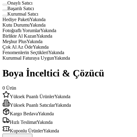
Onaylı Satıcı
Başarılı Satıcı
Kurumsal Satıcı
Hediye Paketi
Yakında
Kutu Durumu
Yakında
Fotoğraflı Yorumlar
Yakında
Birlikte Al Kazan
Yakında
Meşhur Plus
Yakında
Çok Al Az Öde
Yakında
Fenomenlerin Seçtikleri
Yakında
Kurumsal Faturaya Uygun
Yakında
Boya İnceltici & Çözücü
0
Ürün
Yüksek Puanlı Ürünler
Yakında
Yüksek Puanlı Satıcılar
Yakında
Kargo Bedava
Yakında
Hızlı Teslimat
Yakında
Kuponlu Ürünler
Yakında