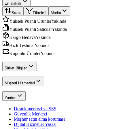
En alakalı
Sırala
Filtrele
1
Marka
Yüksek Puanlı Ürünler
Yakında
Yüksek Puanlı Satıcılar
Yakında
Kargo Bedava
Yakında
Hızlı Teslimat
Yakında
Kuponlu Ürünler
Yakında
Şirket Bilgileri
Müşteri Hizmetleri
Yardım
Destek merkezi ve SSS
Güvenlik Merkezi
Meşhur satın alma koruması
Dijital Hizmetler Yasası