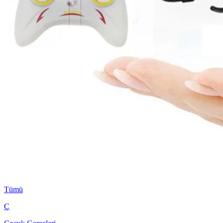
Tümü
Ç