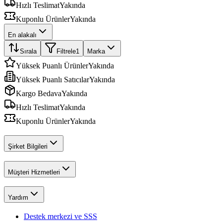
Hızlı Teslimat
Yakında
Kuponlu Ürünler
Yakında
En alakalı
Sırala
Filtrele
1
Marka
Yüksek Puanlı Ürünler
Yakında
Yüksek Puanlı Satıcılar
Yakında
Kargo Bedava
Yakında
Hızlı Teslimat
Yakında
Kuponlu Ürünler
Yakında
Şirket Bilgileri
Müşteri Hizmetleri
Yardım
Destek merkezi ve SSS