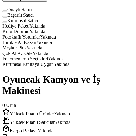
Onaylı Satıcı
Başarılı Satıcı
Kurumsal Satıcı
Hediye Paketi
Yakında
Kutu Durumu
Yakında
Fotoğraflı Yorumlar
Yakında
Birlikte Al Kazan
Yakında
Meşhur Plus
Yakında
Çok Al Az Öde
Yakında
Fenomenlerin Seçtikleri
Yakında
Kurumsal Faturaya Uygun
Yakında
Oyuncak Kamyon ve İş
Makinesi
0
Ürün
Yüksek Puanlı Ürünler
Yakında
Yüksek Puanlı Satıcılar
Yakında
Kargo Bedava
Yakında