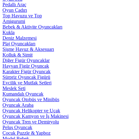
Pedallı Araç
Oyun Çadırı
Top Havuzu ve Top
Amigurumi
Bebek & Aktivite Oyuncakları
Kukla
Deniz Malzemesi
Plaj Oyuncakları
Şişme Havuz & Aksesuarı
Kolluk & Simit
Diğer Figür Oyuncaklar
Hayvan Figür Oyuncak
Karakter Figür Oyuncak
Sürpriz Oyuncak Figürü
Evcilik ve Mutfak Setleri
Meslek Seti
Kumandalı Oyuncak
Oyuncak Otobüs ve Minibüs
Oyuncak Araba
Oyuncak Helikopter ve Uçak
Oyuncak Kamyon ve İş Makinesi
Oyuncak Tren ve Demiryolu
Peluş Oyuncak
Çocuk Puzzle & Yapboz
Model Bebek