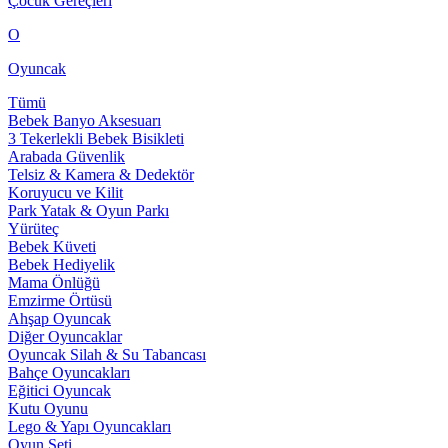
Çocuk Gereçleri
O
Oyuncak
Tümü
Bebek Banyo Aksesuarı
3 Tekerlekli Bebek Bisikleti
Arabada Güvenlik
Telsiz & Kamera & Dedektör
Koruyucu ve Kilit
Park Yatak & Oyun Parkı
Yürüteç
Bebek Küveti
Bebek Hediyelik
Mama Önlüğü
Emzirme Örtüsü
Ahşap Oyuncak
Diğer Oyuncaklar
Oyuncak Silah & Su Tabancası
Bahçe Oyuncakları
Eğitici Oyuncak
Kutu Oyunu
Lego & Yapı Oyuncakları
Oyun Seti