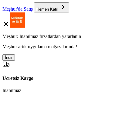
Meşhur'da Satış
Hemen Katıl
Meşhur: İnanılmaz fırsatlardan yararlanın
Meşhur artık uygulama mağazalarında!
İndir
Ücretsiz Kargo
İnanılmaz