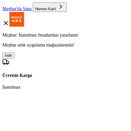
Meşhur'da Satış
Hemen Katıl
Meşhur: İnanılmaz fırsatlardan yararlanın
Meşhur artık uygulama mağazalarında!
İndir
Ücretsiz Kargo
İnanılmaz